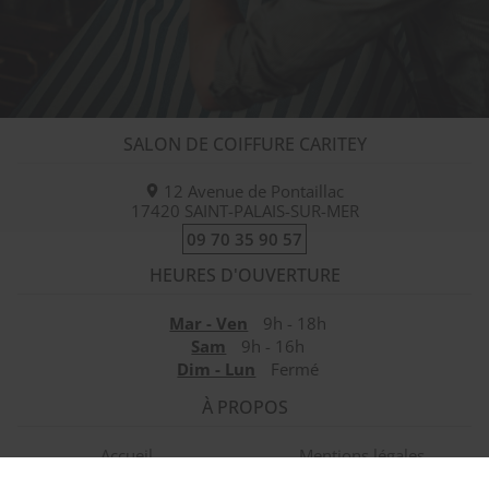
SALON DE COIFFURE CARITEY
12 Avenue de Pontaillac
17420
SAINT-PALAIS-SUR-MER
09 70 35 90 57
HEURES D'OUVERTURE
Mar - Ven
9h - 18h
Sam
9h - 16h
Dim - Lun
Fermé
À PROPOS
Accueil
Mentions légales
Contactez-nous
Plan du site