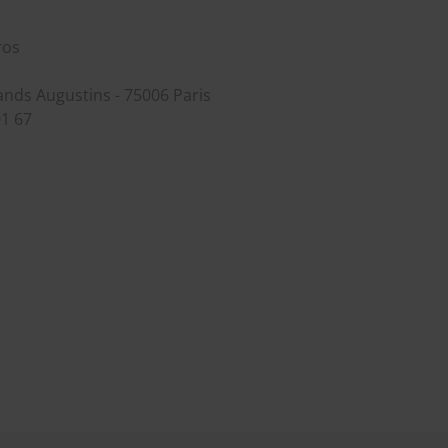
ros
rands Augustins - 75006 Paris
01 67