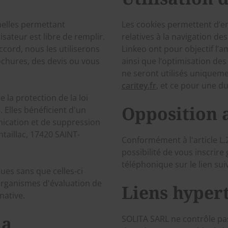
nelles permettant
Les cookies permettent d’en
lisateur est libre de remplir.
relatives à la navigation de
ccord, nous les utiliserons
Linkeo ont pour objectif l’a
chures, des devis ou vous
ainsi que l’optimisation des
ne seront utilisés uniqueme
caritey.fr
, et ce pour une 
e la protection de la loi
Opposition
. Elles bénéficient d'un
unication et de suppression
aillac, 17420 SAINT-
Conformément à l'article L
possibilité de vous inscrir
téléphonique sur le lien su
ues sans que celles-ci
organismes d'évaluation de
Liens hyper
native.
la
SOLITA SARL ne contrôle pas 