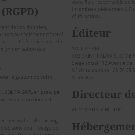
donc être responsable de leu
 (RGPD)
incombent pleinement à l'uti
d'utilisation.
ement de vos données,
Éditeur
formes au règlement général
ire ou téléservice limite la
SOLITA SARL
re (minimisation des
RCS SAINT-PALAIS-SUR-MER
Siège social : 12 Avenue de
s,
N° de téléphone : 09 70 35 
pour la gestion de votre
N° de Fax :
Directeur de
t SOLITA SARL en principe,
smission à un tiers est
EL MOFADALA BOUZID
ctués via le Call Tracking
Hébergeme
ments sont pour l'usage de
ueur, l'utilisateur peut à