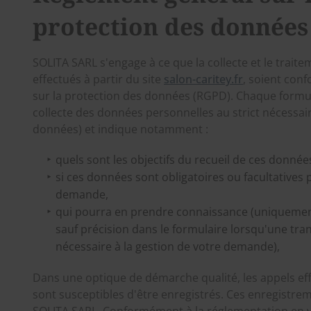
protection des données
SOLITA SARL s'engage à ce que la collecte et le trait
effectués à partir du site
salon-caritey.fr
, soient con
sur la protection des données (RGPD). Chaque formula
collecte des données personnelles au strict nécessai
données) et indique notamment :
quels sont les objectifs du recueil de ces donnée
si ces données sont obligatoires ou facultatives 
demande,
qui pourra en prendre connaissance (uniquemen
sauf précision dans le formulaire lorsqu'une tran
nécessaire à la gestion de votre demande),
Dans une optique de démarche qualité, les appels effe
sont susceptibles d'être enregistrés. Ces enregistre
SOLITA SARL. Conformément à la réglementation en vig