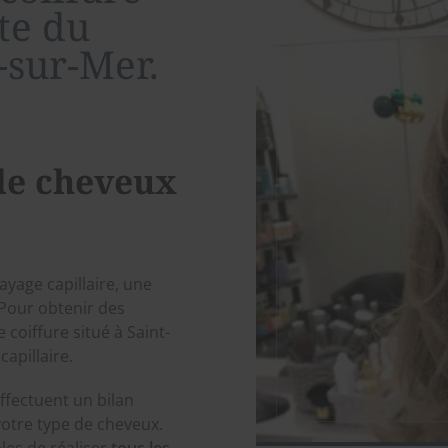
ste du
-sur-Mer.
 de cheveux
layage capillaire, une
Pour obtenir des
coiffure situé à Saint-
apillaire.
ffectuent un bilan
votre type de cheveux.
bles de réaliser
tous les